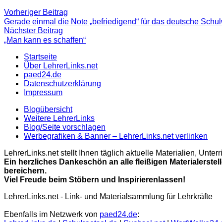
Beitragsnavigation
Vorheriger
Vorheriger Beitrag
Beitrag:
Gerade einmal die Note „befriedigend“ für das deutsche Schu
Nächster
Nächster Beitrag
Beitrag
„Man kann es schaffen“
Startseite
Über LehrerLinks.net
paed24.de
Datenschutzerklärung
Impressum
Blogübersicht
Weitere LehrerLinks
Blog/Seite vorschlagen
Werbegrafiken & Banner – LehrerLinks.net verlinken
LehrerLinks.net stellt Ihnen täglich aktuelle Materialien, Unt
Ein herzliches Dankeschön an alle fleißigen Materialerstel
bereichern.
Viel Freude beim Stöbern und Inspirierenlassen!
LehrerLinks.net - Link- und Materialsammlung für Lehrkräfte
Ebenfalls im Netzwerk von
paed24.de
: