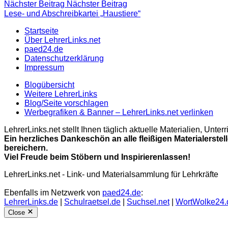
Nächster Beitrag
Nächster Beitrag
Lese- und Abschreibkartei „Haustiere“
Startseite
Über LehrerLinks.net
paed24.de
Datenschutzerklärung
Impressum
Blogübersicht
Weitere LehrerLinks
Blog/Seite vorschlagen
Werbegrafiken & Banner – LehrerLinks.net verlinken
LehrerLinks.net stellt Ihnen täglich aktuelle Materialien, Unt
Ein herzliches Dankeschön an alle fleißigen Materialerstel
bereichern.
Viel Freude beim Stöbern und Inspirierenlassen!
LehrerLinks.net - Link- und Materialsammlung für Lehrkräfte
Ebenfalls im Netzwerk von
paed24.de
:
LehrerLinks.de
|
Schulraetsel.de
|
Suchsel.net
|
WortWolke24.
Close