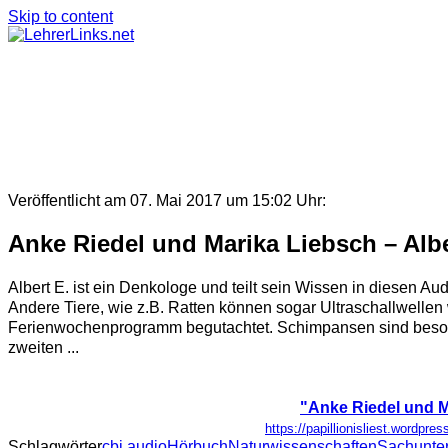
Skip to content
Veröffentlicht am 07. Mai 2017 um 15:02 Uhr:
Anke Riedel und Marika Liebsch – Albe
Albert E. ist ein Denkologe und teilt sein Wissen in diesen
Andere Tiere, wie z.B. Ratten können sogar Ultraschallwell
Ferienwochenprogramm begutachtet. Schimpansen sind besonde
zweiten ...
"Anke Riedel und Ma
https://papillionisliest.wordpre
Schlagwörter
cbj audio
Hörbuch
Naturwissenschaften
Sachunter