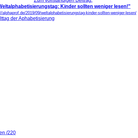
Zum vollständigen Beitrag:
Weltalphabetisierungstag: Kinder sollten weniger lesen!"
://alphaprof.de/2019/09/weltalphabetisierungstag-kinder-sollten-weniger-lesen/
ttag der Aphabetisierung
en /220