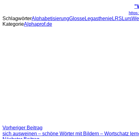
"
https
Schlagwörter
Alphabetisierung
Glosse
Legasthenie
LRS
Lurs
Wel
Kategorie
Alphaprof.de
Beitragsnavigation
Vorheriger
Vorheriger Beitrag
Beitrag:
sich ausweinen – schöne Wörter mit Bildern – Wortschatz lern
Nächster