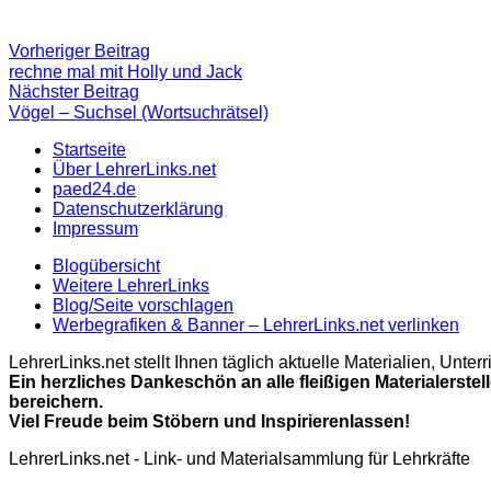
Beitragsnavigation
Vorheriger
Vorheriger Beitrag
Beitrag:
rechne mal mit Holly und Jack
Nächster
Nächster Beitrag
Beitrag
Vögel – Suchsel (Wortsuchrätsel)
Startseite
Über LehrerLinks.net
paed24.de
Datenschutzerklärung
Impressum
Blogübersicht
Weitere LehrerLinks
Blog/Seite vorschlagen
Werbegrafiken & Banner – LehrerLinks.net verlinken
LehrerLinks.net stellt Ihnen täglich aktuelle Materialien, Unt
Ein herzliches Dankeschön an alle fleißigen Materialerstel
bereichern.
Viel Freude beim Stöbern und Inspirierenlassen!
LehrerLinks.net - Link- und Materialsammlung für Lehrkräfte