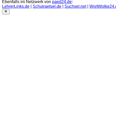
Ebenfalls im Netzwerk von
paed24.de
:
LehrerLinks.de
|
Schulraetsel.de
|
Suchsel.net
|
WortWolke24.
Close