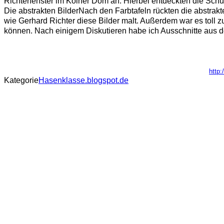
Richterfenster im Kölner Dom an. Hierbei entdeckten die Schül
Die abstrakten BilderNach den Farbtafeln rückten die abstrakt
wie Gerhard Richter diese Bilder malt. Außerdem war es toll z
können. Nach einigem Diskutieren habe ich Ausschnitte aus
http:
Kategorie
Hasenklasse.blogspot.de