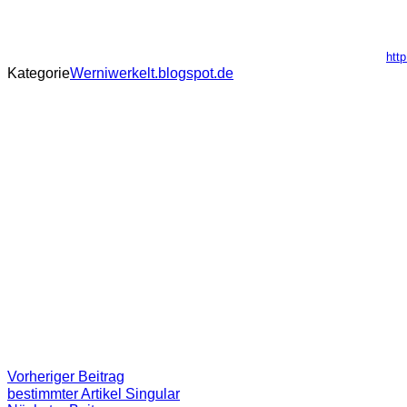
htt
Kategorie
Werniwerkelt.blogspot.de
Beitragsnavigation
Vorheriger
Vorheriger Beitrag
Beitrag:
bestimmter Artikel Singular