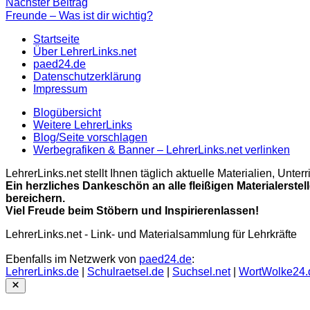
Nächster
Nächster Beitrag
Beitrag
Freunde – Was ist dir wichtig?
Startseite
Über LehrerLinks.net
paed24.de
Datenschutzerklärung
Impressum
Blogübersicht
Weitere LehrerLinks
Blog/Seite vorschlagen
Werbegrafiken & Banner – LehrerLinks.net verlinken
LehrerLinks.net stellt Ihnen täglich aktuelle Materialien, Unt
Ein herzliches Dankeschön an alle fleißigen Materialerstel
bereichern.
Viel Freude beim Stöbern und Inspirierenlassen!
LehrerLinks.net - Link- und Materialsammlung für Lehrkräfte
Ebenfalls im Netzwerk von
paed24.de
:
LehrerLinks.de
|
Schulraetsel.de
|
Suchsel.net
|
WortWolke24.
Close