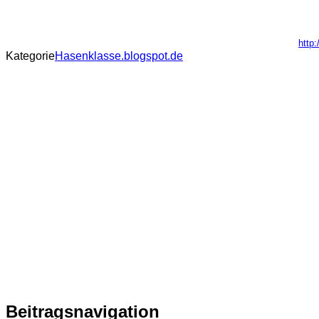
http
Kategorie
Hasenklasse.blogspot.de
Beitragsnavigation