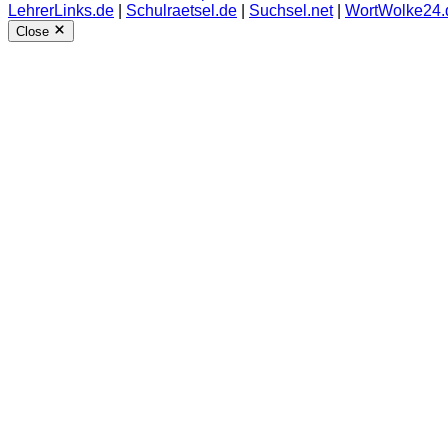
LehrerLinks.de
|
Schulraetsel.de
|
Suchsel.net
|
WortWolke24.
Close