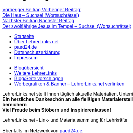
Vorheriger Beitrag
Vorheriger Beitrag:
Die Haut – Suchsel (Wortsuchrätsel)
Nächster Beitrag
Nächster Beitrag
Der zwölfjährige Jesus im Tempel – Suchsel (Wortsuchrätsel)
Startseite
Über LehrerLinks.net
paed24.de
Datenschutzerklärung
Impressum
Blogübersicht
Weitere LehrerLinks
Blog/Seite vorschlagen
Werbegrafiken & Banner – LehrerLinks.net verlinken
LehrerLinks.net stellt Ihnen täglich aktuelle Materialien, Unt
Ein herzliches Dankeschön an alle fleißigen Materialerstel
bereichern.
Viel Freude beim Stöbern und Inspirierenlassen!
LehrerLinks.net - Link- und Materialsammlung für Lehrkräfte
Ebenfalls im Netzwerk von
paed24.de
: