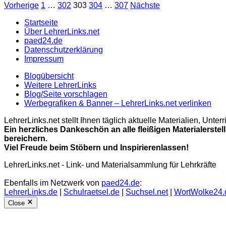
Vorherige
1
…
302
303
304
…
307
Nächste
Startseite
Über LehrerLinks.net
paed24.de
Datenschutzerklärung
Impressum
Blogübersicht
Weitere LehrerLinks
Blog/Seite vorschlagen
Werbegrafiken & Banner – LehrerLinks.net verlinken
LehrerLinks.net stellt Ihnen täglich aktuelle Materialien, Unt
Ein herzliches Dankeschön an alle fleißigen Materialerstel
bereichern.
Viel Freude beim Stöbern und Inspirierenlassen!
LehrerLinks.net - Link- und Materialsammlung für Lehrkräfte
Ebenfalls im Netzwerk von
paed24.de
:
LehrerLinks.de
|
Schulraetsel.de
|
Suchsel.net
|
WortWolke24.
Close